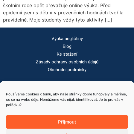
školním roce opět převažuje online výuka. Před
epidemií jsem s dětmi v prezenčních hodinách tvořila
pravidelně. Moje studenty vždy tyto aktivity […]
Výuka angličtiny
Blog
Ke stažení
Zásady ochrany osobních údajů
Obchodní podmínky
Provozovatel
Používáme cookies k tomu, aby naše stránky dobře fungovaly a měříme,
Mgr. Radka Ketnerová
co se na webu děje. Nemůžeme vás nijak identifikovat. Je to pro vás v
Pod Lesem 1256/1, 312 00 Plzeň
pořádku?
IČ: 02538504
Fyzická osoba podnikající dle živnostenského zákona
Příjmout